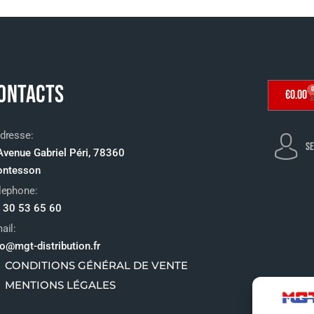
ONTACTS
0
€
0.00
dresse:
SE
Avenue Gabriel Péri, 78360
ntesson
lephone:
 30 53 65 60
ail:
fo@mgt-distribution.fr
CONDITIONS GÉNÉRAL DE VENTE
MENTIONS LÉGALES