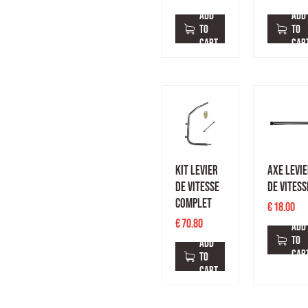
ADD
ADD
TO
TO
CART
CAR
KIT LEVIER
AXE LEVI
DE VITESSE
DE VITESS
COMPLET
€
18.00
€
70.80
ADD
TO
ADD
CAR
TO
CART