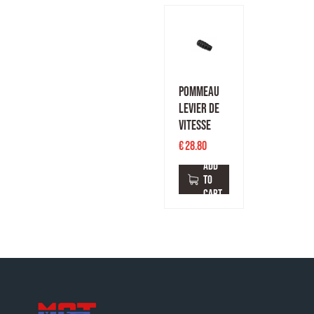
POMMEAU
LEVIER DE
VITESSE
€
28.80
ADD
TO
CART