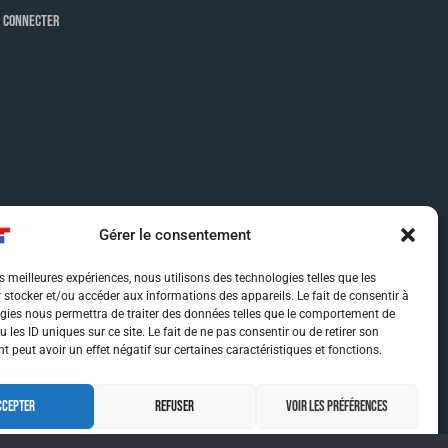
 CONNECTER
Gérer le consentement
es meilleures expériences, nous utilisons des technologies telles que les
 stocker et/ou accéder aux informations des appareils. Le fait de consentir à
gies nous permettra de traiter des données telles que le comportement de
 les ID uniques sur ce site. Le fait de ne pas consentir ou de retirer son
 peut avoir un effet négatif sur certaines caractéristiques et fonctions.
CCEPTER
REFUSER
VOIR LES PRÉFÉRENCES