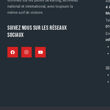
sommes sur les pistes de karting, au niveau
Ad
national et international, avec toujours la
4 
même soif de victoire.
Mo
Te
SUIVEZ NOUS SUR LES RÉSEAUX
01
SOCIAUX
Em
in