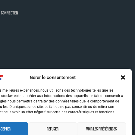
 CONNECTER
Gérer le consentement
es meilleures expériences, nous utilisons des technologies telles que les
 stocker et/ou accéder aux informations des appareils. Le fait de consentir à
gies nous permettra de traiter des données telles que le comportement de
 les ID uniques sur ce site. Le fait de ne pas consentir ou de retirer son
 peut avoir un effet négatif sur certaines caractéristiques et fonctions.
CCEPTER
REFUSER
VOIR LES PRÉFÉRENCES