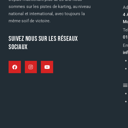
sommes sur les pistes de karting, au niveau
Ad
national et international, avec toujours la
4 
même soif de victoire.
Mo
Te
SUIVEZ NOUS SUR LES RÉSEAUX
01
SOCIAUX
Em
in