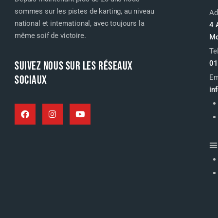
sommes sur les pistes de karting, au niveau
Ad
national et international, avec toujours la
4 
même soif de victoire.
Mo
Te
SUIVEZ NOUS SUR LES RÉSEAUX
01
SOCIAUX
Em
in