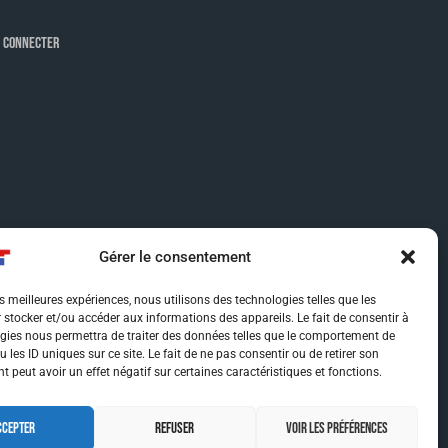
 CONNECTER
Gérer le consentement
es meilleures expériences, nous utilisons des technologies telles que les
 stocker et/ou accéder aux informations des appareils. Le fait de consentir à
gies nous permettra de traiter des données telles que le comportement de
 les ID uniques sur ce site. Le fait de ne pas consentir ou de retirer son
 peut avoir un effet négatif sur certaines caractéristiques et fonctions.
CCEPTER
REFUSER
VOIR LES PRÉFÉRENCES