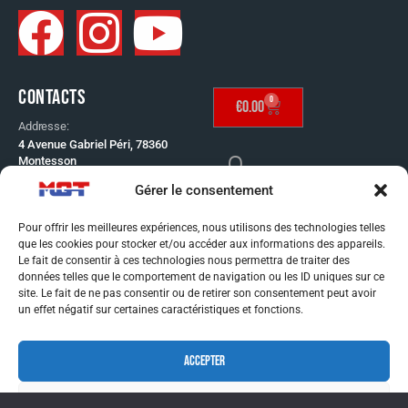
CONTACTS
0
€
0.00
Addresse:
4 Avenue Gabriel Péri, 78360
Montesson
Telephone:
Gérer le consentement
SE CONNECTER
01 30 53 65 60
Email:
Pour offrir les meilleures expériences, nous utilisons des technologies telles
info@mgt-distribution.fr
que les cookies pour stocker et/ou accéder aux informations des appareils.
CONDITIONS GÉNÉRAL
Le fait de consentir à ces technologies nous permettra de traiter des
données telles que le comportement de navigation ou les ID uniques sur ce
DE VENTE
site. Le fait de ne pas consentir ou de retirer son consentement peut avoir
MENTIONS LÉGALES
un effet négatif sur certaines caractéristiques et fonctions.
CONDITIONS GÉNÉRAL
ACCEPTER
DE VENTE
MENTIONS LÉGALES
REFUSER