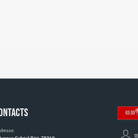
ONTACTS
0
€
0.00
dresse:
SE