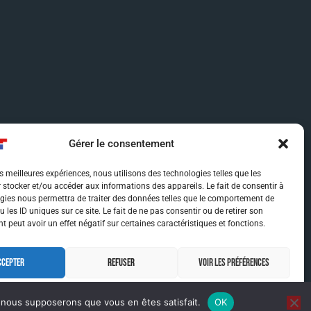
Gérer le consentement
es meilleures expériences, nous utilisons des technologies telles que les
 stocker et/ou accéder aux informations des appareils. Le fait de consentir à
gies nous permettra de traiter des données telles que le comportement de
 les ID uniques sur ce site. Le fait de ne pas consentir ou de retirer son
 peut avoir un effet négatif sur certaines caractéristiques et fonctions.
CCEPTER
REFUSER
VOIR LES PRÉFÉRENCES
MENTIONS LÉGALES
MENTIONS LÉGALES
e, nous supposerons que vous en êtes satisfait.
OK