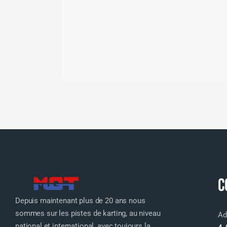
C
Depuis maintenant plus de 20 ans nous
sommes sur les pistes de karting, au niveau
Ad
national et international, avec toujours la