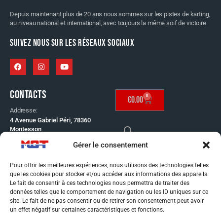
Depuis maintenant plus de 20 ans nous sommes sur les pistes de karting,
au niveau national et international, avec toujours la même soif de victoire.
SUIVEZ NOUS SUR LES RÉSEAUX SOCIAUX
CONTACTS
0
€
0.00
Addresse:
4 Avenue Gabriel Péri, 78360
Montesson
Telephone:
Gérer le consentement
SE CONNECTER
01 30 53 65 60
Email:
Pour offrir les meilleures expériences, nous utilisons des technologies telles
info@mgt-distribution.fr
que les cookies pour stocker et/ou accéder aux informations des appareils.
CONDITIONS GÉNÉRAL
Le fait de consentir à ces technologies nous permettra de traiter des
données telles que le comportement de navigation ou les ID uniques sur ce
DE VENTE
site. Le fait de ne pas consentir ou de retirer son consentement peut avoir
MENTIONS LÉGALES
un effet négatif sur certaines caractéristiques et fonctions.