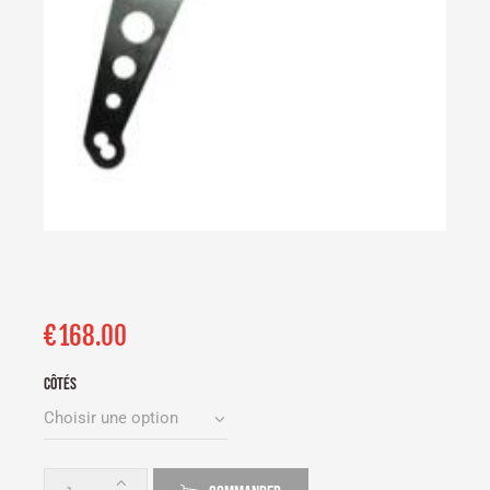
€
168.00
CÔTÉS