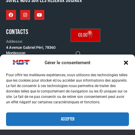
SUIVEZ NOUS SUR LES RÉSEAUX SOCIAUX
CONTACTS
0
€
0.00
Addresse:
4 Avenue Gabriel Péri, 78360
Montesson
Telephone:
Gérer le consentement
SE CONNECTER
01 30 53 65 60
Email:
Pour offrir les meilleures expériences, nous utilisons des technologies telles
info@mgt-distribution.fr
que les cookies pour stocker et/ou accéder aux informations des appareils.
CONDITIONS GÉNÉRAL
Le fait de consentir à ces technologies nous permettra de traiter des
données telles que le comportement de navigation ou les ID uniques sur ce
DE VENTE
site. Le fait de ne pas consentir ou de retirer son consentement peut avoir
MENTIONS LÉGALES
un effet négatif sur certaines caractéristiques et fonctions.
CONDITIONS GÉNÉRAL
ACCEPTER
DE VENTE
MENTIONS LÉGALES
REFUSER