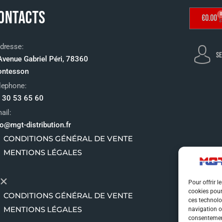
ONTACTS
0
€
0.00
dresse:
SE
Avenue Gabriel Péri, 78360
ntesson
lephone:
 30 53 65 60
ail:
fo@mgt-distribution.fr
CONDITIONS GÉNÉRAL DE VENTE
MENTIONS LÉGALES
Pour offrir l
cookies pour
CONDITIONS GÉNÉRAL DE VENTE
ces technolo
MENTIONS LÉGALES
navigation ou
consentement