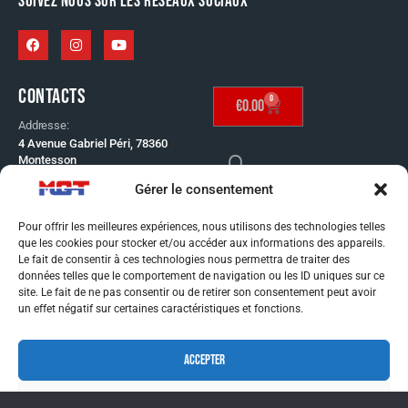
SUIVEZ NOUS SUR LES RÉSEAUX SOCIAUX
CONTACTS
0
€
0.00
Addresse:
4 Avenue Gabriel Péri, 78360
Montesson
Telephone:
Gérer le consentement
SE CONNECTER
01 30 53 65 60
Email:
Pour offrir les meilleures expériences, nous utilisons des technologies telles
info@mgt-distribution.fr
que les cookies pour stocker et/ou accéder aux informations des appareils.
CONDITIONS GÉNÉRAL
Le fait de consentir à ces technologies nous permettra de traiter des
données telles que le comportement de navigation ou les ID uniques sur ce
DE VENTE
site. Le fait de ne pas consentir ou de retirer son consentement peut avoir
MENTIONS LÉGALES
un effet négatif sur certaines caractéristiques et fonctions.
CONDITIONS GÉNÉRAL
ACCEPTER
DE VENTE
MENTIONS LÉGALES
REFUSER