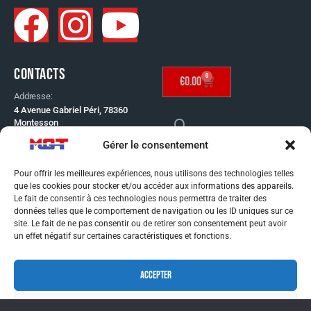
CONTACTS
0
€
0.00
Addresse:
4 Avenue Gabriel Péri, 78360
Montesson
Telephone:
Gérer le consentement
SE CONNECTER
01 30 53 65 60
Email:
Pour offrir les meilleures expériences, nous utilisons des technologies telles
info@mgt-distribution.fr
que les cookies pour stocker et/ou accéder aux informations des appareils.
CONDITIONS GÉNÉRAL
Le fait de consentir à ces technologies nous permettra de traiter des
données telles que le comportement de navigation ou les ID uniques sur ce
DE VENTE
site. Le fait de ne pas consentir ou de retirer son consentement peut avoir
MENTIONS LÉGALES
un effet négatif sur certaines caractéristiques et fonctions.
CONDITIONS GÉNÉRAL
ACCEPTER
DE VENTE
MENTIONS LÉGALES
REFUSER