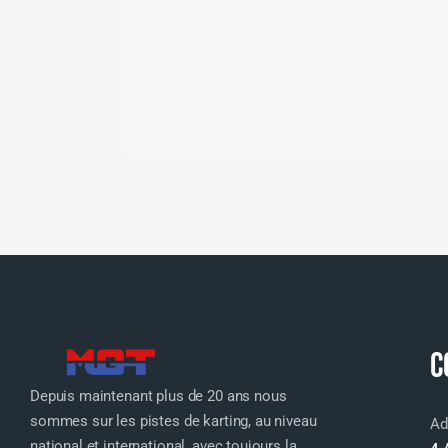
C
Depuis maintenant plus de 20 ans nous
sommes sur les pistes de karting, au niveau
Ad
national et international, avec toujours la