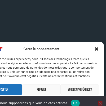
Gérer le consentement
es meilleures expériences, nous utilisons des technologies telles que les
 stocker et/ou accéder aux informations des appareils. Le fait de consentir à
gies nous permettra de traiter des données telles que le comportement de
 les ID uniques sur ce site. Le fait de ne pas consentir ou de retirer son
 peut avoir un effet négatif sur certaines caractéristiques et fonctions.
CCEPTER
REFUSER
VOIR LES PRÉFÉRENCES
MENTIONS LÉGALES
MENTIONS LÉGALES
e, nous supposerons que vous en êtes satisfait.
OK