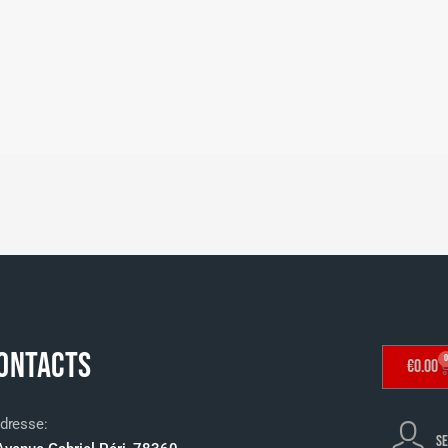
ONTACTS
0
€
0.00
dresse:
SE