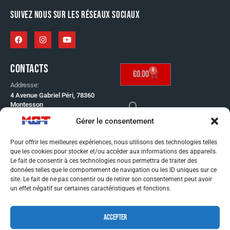
SUIVEZ NOUS SUR LES RÉSEAUX SOCIAUX
CONTACTS
0
€
0.00
Addresse:
4 Avenue Gabriel Péri, 78360
Montesson
Telephone:
Gérer le consentement
SE CONNECTER
01 30 53 65 60
Email:
Pour offrir les meilleures expériences, nous utilisons des technologies telles
info@mgt-distribution.fr
que les cookies pour stocker et/ou accéder aux informations des appareils.
CONDITIONS GÉNÉRAL
Le fait de consentir à ces technologies nous permettra de traiter des
données telles que le comportement de navigation ou les ID uniques sur ce
DE VENTE
site. Le fait de ne pas consentir ou de retirer son consentement peut avoir
MENTIONS LÉGALES
un effet négatif sur certaines caractéristiques et fonctions.
CONDITIONS GÉNÉRAL
ACCEPTER
DE VENTE