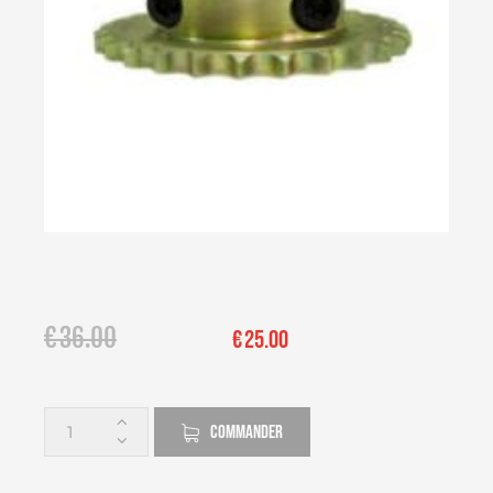
€
36.00
€
25.00
COMMANDER