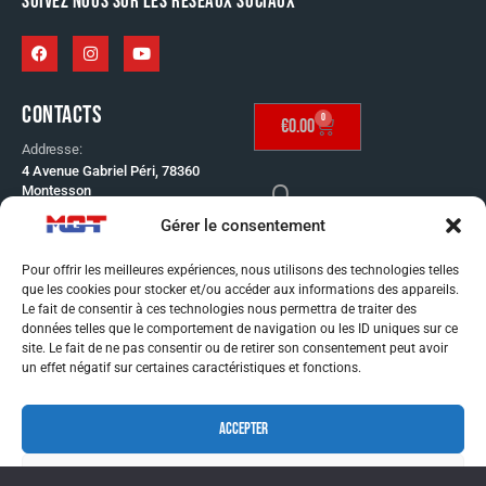
SUIVEZ NOUS SUR LES RÉSEAUX SOCIAUX
CONTACTS
0
€
0.00
Addresse:
4 Avenue Gabriel Péri, 78360
Montesson
Telephone:
Gérer le consentement
SE CONNECTER
01 30 53 65 60
Email:
Pour offrir les meilleures expériences, nous utilisons des technologies telles
info@mgt-distribution.fr
que les cookies pour stocker et/ou accéder aux informations des appareils.
CONDITIONS GÉNÉRAL
Le fait de consentir à ces technologies nous permettra de traiter des
données telles que le comportement de navigation ou les ID uniques sur ce
DE VENTE
site. Le fait de ne pas consentir ou de retirer son consentement peut avoir
MENTIONS LÉGALES
un effet négatif sur certaines caractéristiques et fonctions.
CONDITIONS GÉNÉRAL
ACCEPTER
DE VENTE
MENTIONS LÉGALES
REFUSER