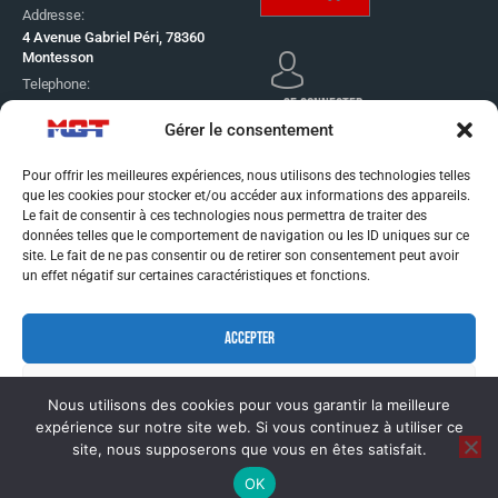
Addresse:
4 Avenue Gabriel Péri, 78360
Montesson
Telephone:
SE CONNECTER
01 30 53 65 60
Gérer le consentement
Email:
info@mgt-distribution.fr
Pour offrir les meilleures expériences, nous utilisons des technologies telles
CONDITIONS GÉNÉRAL
que les cookies pour stocker et/ou accéder aux informations des appareils.
DE VENTE
Le fait de consentir à ces technologies nous permettra de traiter des
MENTIONS LÉGALES
données telles que le comportement de navigation ou les ID uniques sur ce
site. Le fait de ne pas consentir ou de retirer son consentement peut avoir
un effet négatif sur certaines caractéristiques et fonctions.
CONDITIONS GÉNÉRAL
DE VENTE
ACCEPTER
MENTIONS LÉGALES
REFUSER
Nous utilisons des cookies pour vous garantir la meilleure
expérience sur notre site web. Si vous continuez à utiliser ce
VOIR LES PRÉFÉRENCES
© MGT DISTRIBUTION – REALISATION & PHOTOS
site, nous supposerons que vous en êtes satisfait.
©
TWENTY-ONE CREATION
OK
MENTIONS LÉGALES
MENTIONS LÉGALES