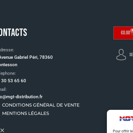
ONTACTS
0
€
0.00
dresse:
SE
Avenue Gabriel Péri, 78360
ntesson
lephone:
 30 53 65 60
ail:
fo@mgt-distribution.fr
CONDITIONS GÉNÉRAL DE VENTE
MENTIONS LÉGALES
Pour offrir l